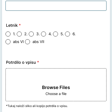
Letnik
*
1.
2.
3.
4.
5.
6.
abs VI
abs VII
Potrdilo o vpisu
*
Browse Files
Choose a file
*Tukaj naloži sliko ali kopijo potrdila o vpisu.