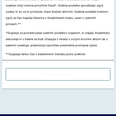
osebam brez izrecne privolitve člana*. Osebne podatke uporabljajo zgolj
osebe, ki so za to pristojne, zlasti klubski aktivisti. Osebne podatke hranimo
zgolj za čas trajanja članstva v študentskem klubu, razen v izjemnih
primerih.**
*Soglasje za posredovanje osebnih podatkov organom, ki urejajo študentsko
delovanje in v katere se klub včlanjuje v skladu s svojim krovnim aktom ter s
katerimi sodeluje, predstavlja izpolnitev predmetne pristopne izjave.
**Soglasje lahko član v kateremkoli trenutku pisno prekliče.
Oddaj prijavo