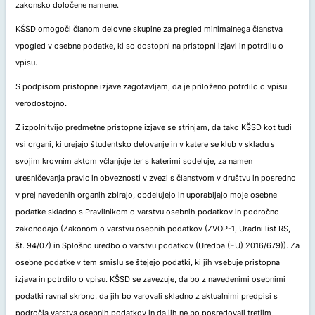
zakonsko določene namene.
KŠSD omogoči članom delovne skupine za pregled minimalnega članstva
vpogled v osebne podatke, ki so dostopni na pristopni izjavi in potrdilu o
vpisu.
S podpisom pristopne izjave zagotavljam, da je priloženo potrdilo o vpisu
verodostojno.
Z izpolnitvijo predmetne pristopne izjave se strinjam, da tako KŠSD kot tudi
vsi organi, ki urejajo študentsko delovanje in v katere se klub v skladu s
svojim krovnim aktom včlanjuje ter s katerimi sodeluje, za namen
uresničevanja pravic in obveznosti v zvezi s članstvom v društvu in posredno
v prej navedenih organih zbirajo, obdelujejo in uporabljajo moje osebne
podatke skladno s Pravilnikom o varstvu osebnih podatkov in področno
zakonodajo (Zakonom o varstvu osebnih podatkov (ZVOP-1, Uradni list RS,
št. 94/07) in Splošno uredbo o varstvu podatkov (Uredba (EU) 2016/679)). Za
osebne podatke v tem smislu se štejejo podatki, ki jih vsebuje pristopna
izjava in potrdilo o vpisu. KŠSD se zavezuje, da bo z navedenimi osebnimi
podatki ravnal skrbno, da jih bo varovali skladno z aktualnimi predpisi s
področja varstva osebnih podatkov in da jih ne bo posredovali tretjim