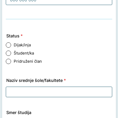
Format: 000 000 000.
Status
*
Dijak/inja
Študent/ka
Pridruženi član
Naziv srednje šole/fakultete
*
Smer študija