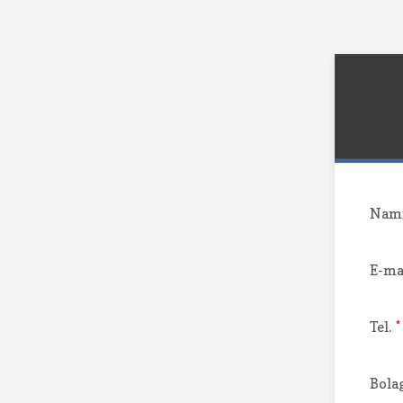
Namn
E-ma
Tel.
*
Bola