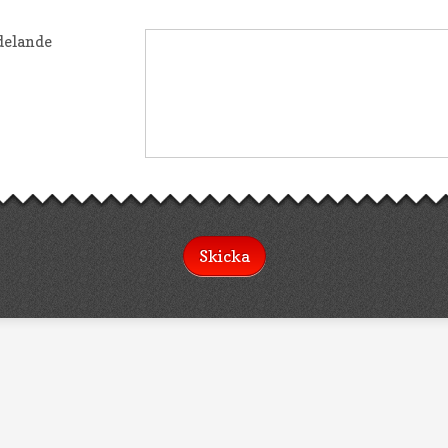
elande
Skicka