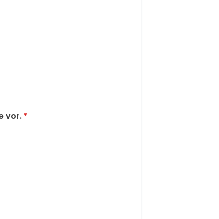
e vor.
*