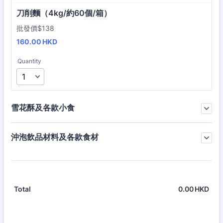
刀削麵（4kg/約60個/箱）
批發價$138
160.00 HKD
160.00
HKD
Quantity
雪花酥及各款小食
沖泡飲品材料及各款食材
0.00
HKD
0.0
Total