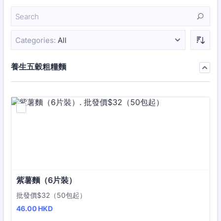
Categories:
All
養生五穀粗糧麵
紫薯麵（6片裝）
批發價$32（50包起）
46.00 HKD
46.00
HKD