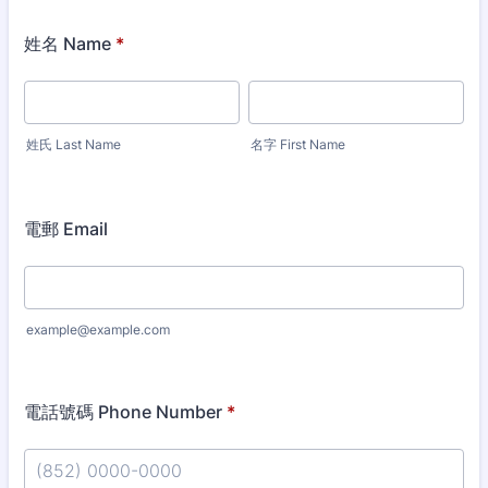
姓名 Name
*
姓氏 Last Name
名字 First Name
電郵 Email
example@example.com
電話號碼 Phone Number
*