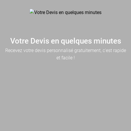
Votre Devis en quelques minutes
Recevez votre devis personnalisé gratuitement, c'est rapide
et facile !
Où souhaitez-vous installer votre borne(s)?