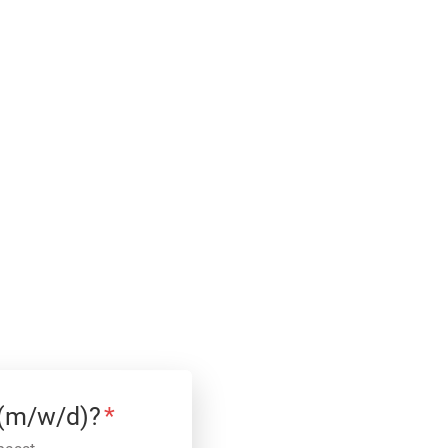
 (m/w/d)?
*