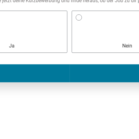
e jetzt deine Kurzbewerbung und finde heraus, ob der Job zu dir 
Ja
Nein