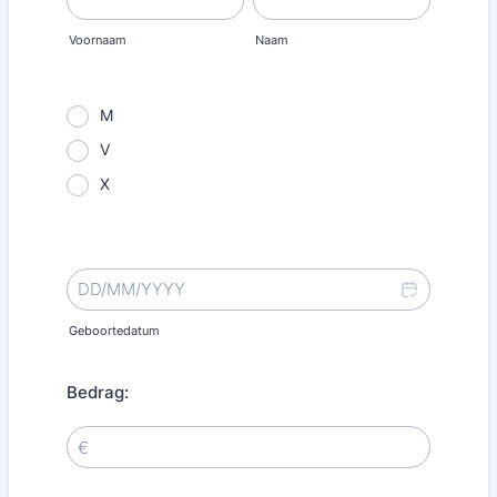
Voornaam
Naam
M
V
X
Geboortedatum
Bedrag: