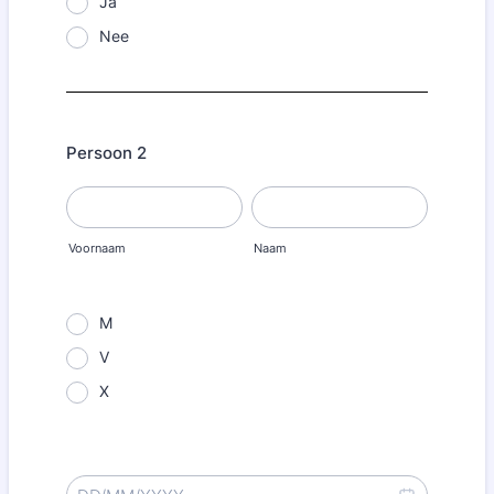
Ja
Nee
Persoon 2
Voornaam
Naam
M
V
X