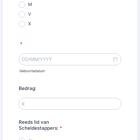
M
V
X
*
Geboortedatum
Bedrag:
Reeds lid van
Scheldestappers:
*