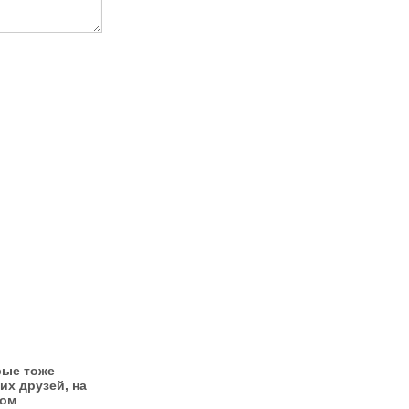
рые тоже
их друзей, на
ном