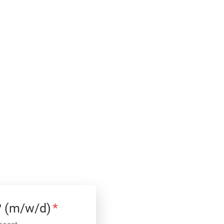
? (m/w/d)
*