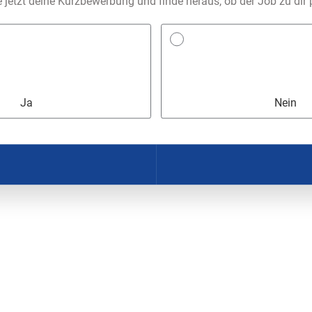
e jetzt deine Kurzbewerbung und finde heraus, ob der Job zu dir 
Ja
Nein