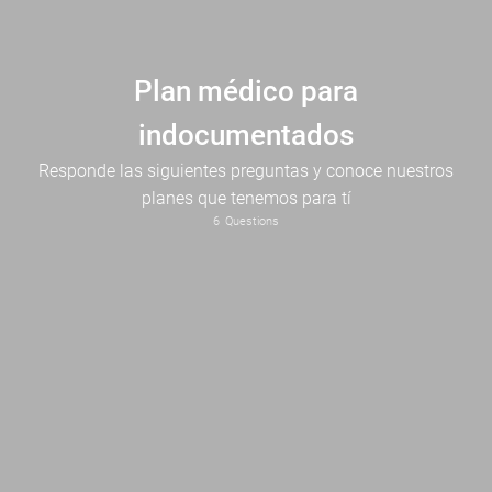
Plan médico para
indocumentados
Responde las siguientes preguntas y conoce nuestros
planes que tenemos para tí
¿No tienes documentos y estas buscando un plan médico que cubra todas tus necesidades?
6
Questions