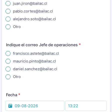
juan.jiron@bailac.cl
pablo.cortes@bailac.cl
alejandro.soto@bailac.cl
Otro
Indique el correo Jefe de operaciones
*
francisco.astete@bailac.cl
mauricio.pinto@bailac.cl
daniel.sanchez@bailac.cl
Otro
Fecha
*