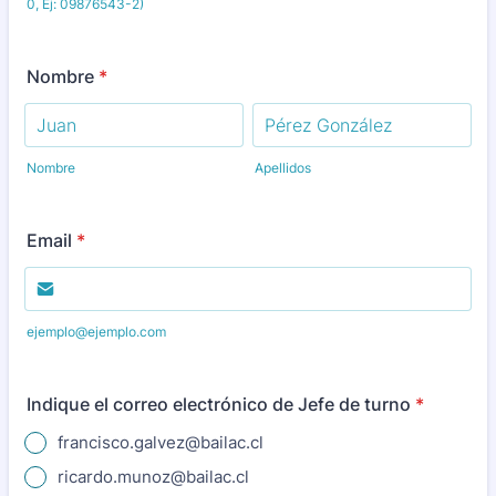
0, Ej: 09876543-2)
Nombre
*
Nombre
Apellidos
Email
*
ejemplo@ejemplo.com
Indique el correo electrónico de Jefe de turno
*
francisco.galvez@bailac.cl
ricardo.munoz@bailac.cl