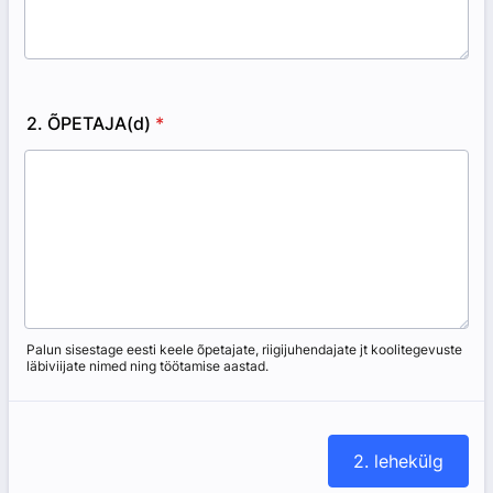
2. ÕPETAJA(d)
*
Palun sisestage eesti keele õpetajate, riigijuhendajate jt koolitegevuste
läbiviijate nimed ning töötamise aastad.
2. lehekülg