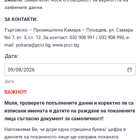
ВАЖНО
: Заявителят носи отговорност за верността на
заявените данни.
ЗА КОНТАКТИ:
Търговско – Промишлена Камара – Пловдив, ул. Самара
No 7, ет. 3, ст. 12. За контакт: 032 908 991 / 032 908 990, е-
mail: pokana@pcci.bg, www.pcci.bg
Дата:
Дата
ВАЖНО!!!
Моля, проверете попълнените данни и коректно ли са
изписани имената и датите на раждане на поканените
лица съгласно документ за самоличност!
Напомняме Ви, че дори една сгрешена буква/ цифра в
данните на поканеното лице ще направи поканата