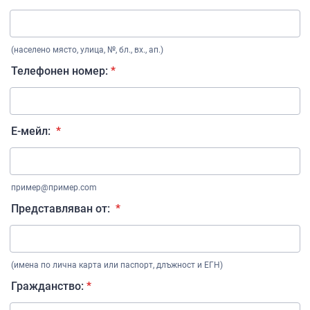
(населено място, улица, №, бл., вх., ап.)
Телефонен номер:
*
Е-мейл:
*
пример@пример.com
Представляван от:
*
(имена по лична карта или паспорт, длъжност и ЕГН)
Гражданство:
*