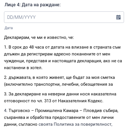
Лице 4: Дата на раждане:
Дата
Декларирам, че ми
е известно
, че
:
1.
В срок до
48 часа
от датата на влизане в страната съм
длъжен да регистрирам адресно поканените от мен
чужденци,
представя и настоящата декларация, ако
не са
настанени в хотел.
2.
държавата, в която живеят, ще бъдат за моя сметка
(включително транспортни, лечебни, обезщетения за
3.
За деклариране на неверни данни нося наказателна
отговорност по чл. 313 от Наказателния
К
одекс.
4.
Търговско – Пром
ишлена Камара – Плов
див
събира,
съхранява и обработва предоставените от мен лични
данни, съгласно
своята Политика за поверителност,