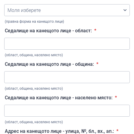
(правна форма на канещото лице)
Седалище на канещото лице - област:
*
(област, община, населено място)
Седалище на канещото лице - община:
*
(област, община, населено място)
Седалище на канещото лице - населено място:
*
(област, община, населено място)
Адрес на канещото лице - улица, №, бл., вх., ап.:
*