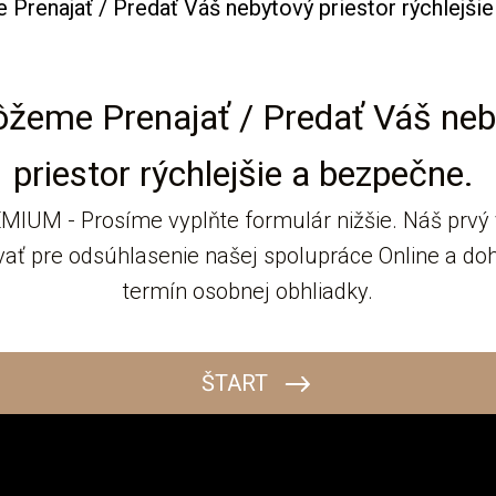
žeme Prenajať / Predať Váš neb
priestor rýchlejšie a bezpečne.
IUM - Prosíme vyplňte formulár nižšie. Náš prvý 
ať pre odsúhlasenie našej spolupráce Online a do
termín osobnej obhliadky.
EDEN PARK - PARKING, PIVNICA / Predaj alebo Prenajom?
ŠTART