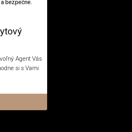
ytový
voľný Agent Vás
hodne si s Vami