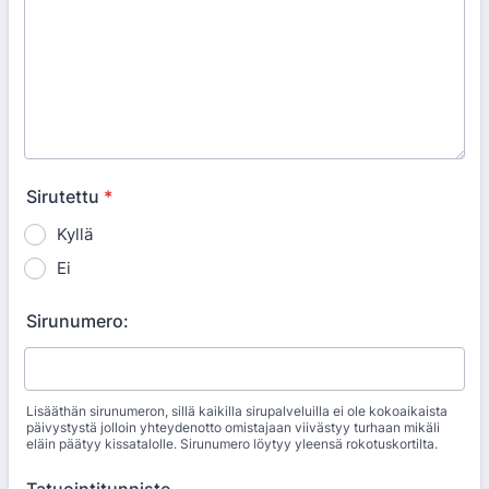
Sirutettu
*
Kyllä
Ei
Sirunumero:
Lisääthän sirunumeron, sillä kaikilla sirupalveluilla ei ole kokoaikaista
päivystystä jolloin yhteydenotto omistajaan viivästyy turhaan mikäli
eläin päätyy kissatalolle. Sirunumero löytyy yleensä rokotuskortilta.