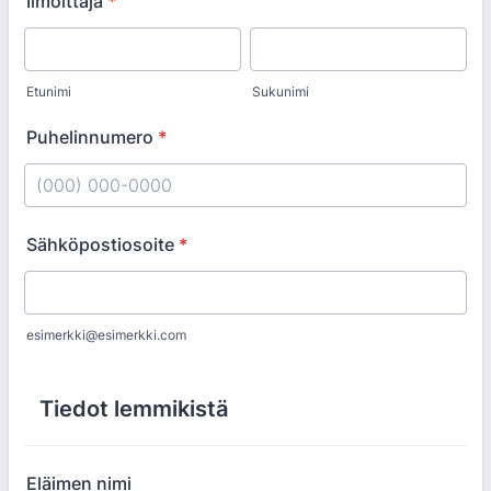
Ilmoittaja
*
Etunimi
Sukunimi
Puhelinnumero
*
Format: (000) 000-0000.
Sähköpostiosoite
*
esimerkki@esimerkki.com
Tiedot lemmikistä
Eläimen nimi