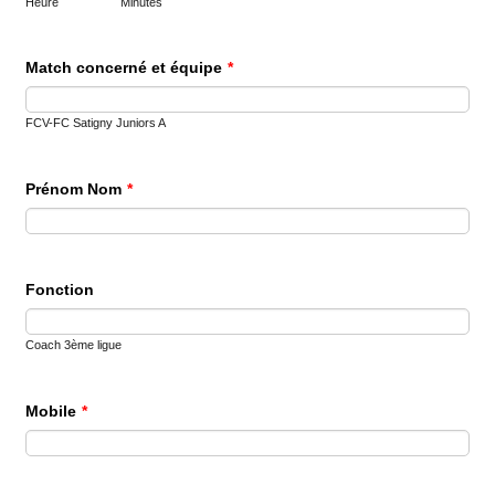
Heure
Minutes
Match concerné et équipe
*
FCV-FC Satigny Juniors A
Prénom Nom
*
Fonction
Coach 3ème ligue
Mobile
*