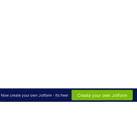
Create your own Jotform
Now create your own Jotform - It’s free!