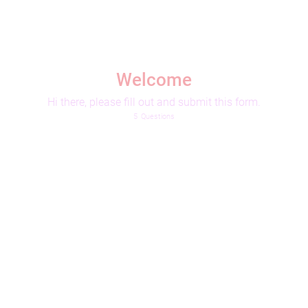
Welcome
Hi there, please fill out and submit this form.
5
Questions
We zetten de poster in het gewenste formaat in je eigen collectie.
Van welk ontwerp uit je eigen collectie wil je een canvas?