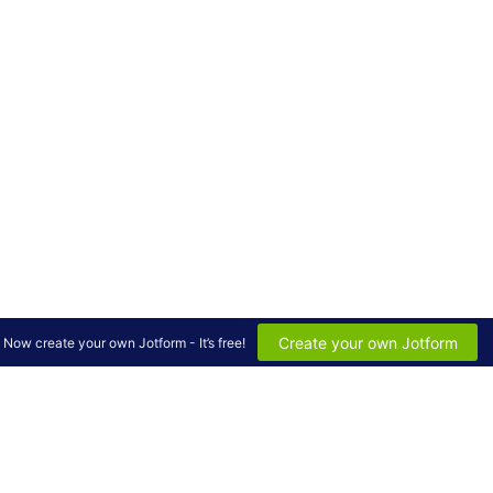
Create your own Jotform
Now create your own Jotform - It’s free!