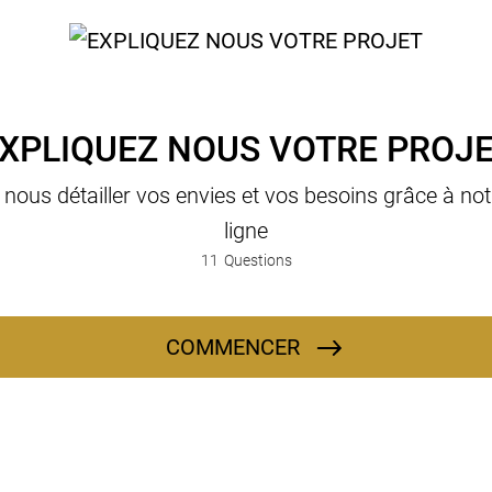
XPLIQUEZ NOUS VOTRE PROJ
us détailler vos envies et vos besoins grâce à not
ligne
11
Questions
COMMENCER
Quel genre de travaux souhaitez-vous entreprendre ?
La rénovation d'une habitation que nous achetons