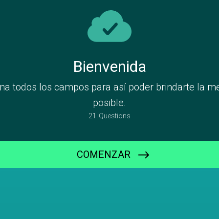
Bienvenida
ena todos los campos para así poder brindarte la m
posible.
21
Questions
COMENZAR
Nombre