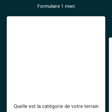
Formulaire 1 mwc
Veuillez
sélectionner
Friche
industrielle
Terrain
pollué
Ancienne
carrière
Ancienne
mine
Quelle est la catégorie de votre terrain