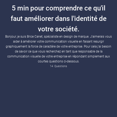
5 min pour comprendre ce qu'il
faut améliorer dans l'identité de
votre société.
Bonjour, je suis Brice Canet, spécialiste en design de marque. J'aimerais vous
aider à améliorer votre communication visuelle en faisant resurgir
graphiquement la force de caractère de votre entreprise. Pour cela j'ai besoin
Quelle est votre plus grande difficulté actuellement en terme d'image ?
Dans l’idéal, qu’aimeriez que vos clients se disent à propos de votre image de marque ?
de savoir ce que vous recherchez en tant que responsable de la
communication visuelle de votre entreprise en répondant simplement aux
courtes questions ci-dessous.
14
Questions