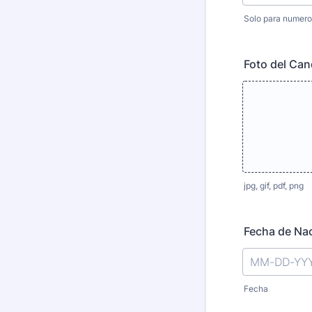
Solo para numero
Format: 000
Foto del Can
jpg, gif, pdf, png
Fecha de Na
Fecha