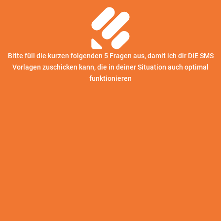
Bitte füll die kurzen folgenden 5 Fragen aus, damit ich dir DIE SMS
Vorlagen zuschicken kann, die in deiner Situation auch optimal
funktionieren
Test-Frage 1/5 - Was hat die Trennung verursacht?
Test-Frage 2/5 - Wie sieht euer Kontakt derzeit aus?