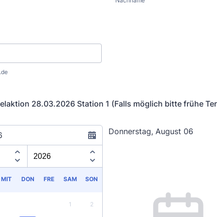
Nachname
.de
laktion 28.03.2026 Station 1 (Falls möglich bitte frühe Te
Donnerstag, August 06
6
Appointment time
MIT
DON
FRE
SAM
SON
1
2