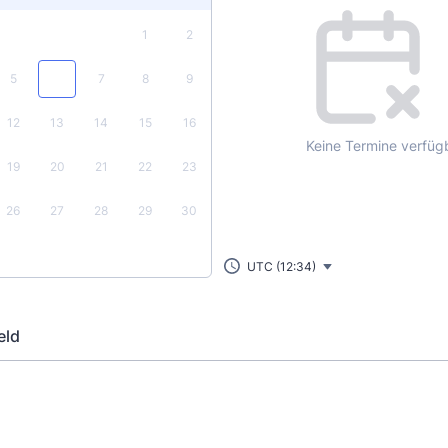
1
2
5
6
7
8
9
12
13
14
15
16
Keine Termine verfüg
19
20
21
22
23
26
27
28
29
30
UTC (12:34)
eld