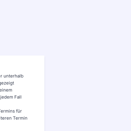
er unterhalb
gezeigt
 einem
 jedem Fall
ermins für
iteren Termin