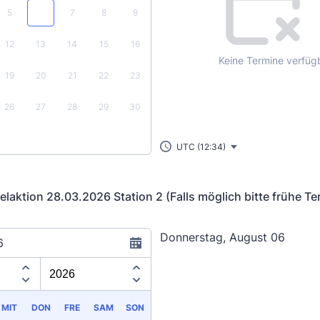
5
6
7
8
9
12
13
14
15
16
Keine Termine verfüg
19
20
21
22
23
26
27
28
29
30
UTC (12:34)
laktion 28.03.2026 Station 2 (Falls möglich bitte frühe Te
Donnerstag, August 06
6
Appointment time
MIT
DON
FRE
SAM
SON