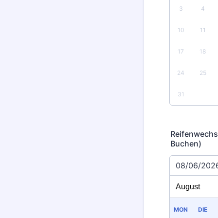
3
4
10
11
17
18
24
25
31
Reifenwechse
Buchen)
08/06/202
MON
DIE