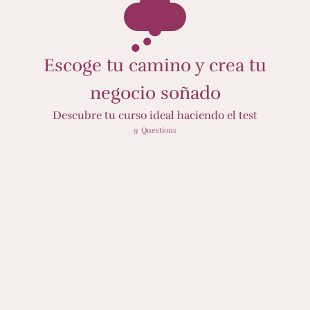
Escoge tu camino y crea tu
negocio soñado
Descubre tu curso ideal haciendo el test
A la hora de construir tu negocio...
9
Questions
Necesito un experto que me guíe paso a paso de forma tutorizada
Me gustaría tener a alguien a quien pedir opinión