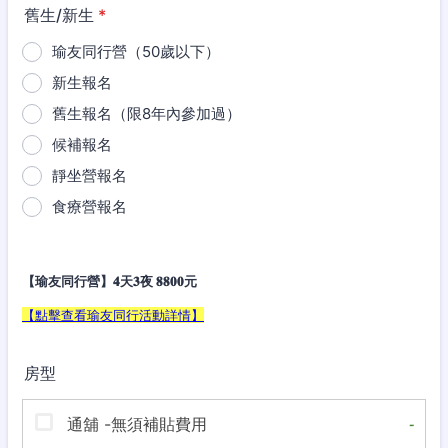
舊生/新生
*
瑜友同行營（50歲以下）
新生報名
舊生報名（限8年內參加過）
候補報名
靜坐營報名
食療營報名
【瑜友同行營】𝟒天𝟑夜 𝟖𝟖𝟎𝟎元
【點擊查看瑜友同行活動詳情】
房型