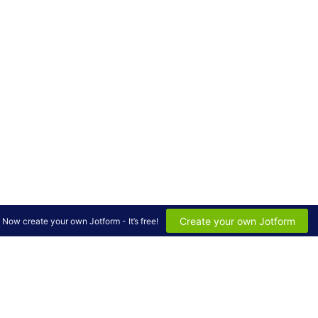
Create your own Jotform
Now create your own Jotform - It’s free!