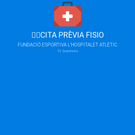
🧑‍⚕️CITA PRÈVIA FISIO
FUNDACIÓ ESPORTIVA L'HOSPITALET ATLÈTIC
15
Questions
El jugador/a que serà atés és menor d'edat?