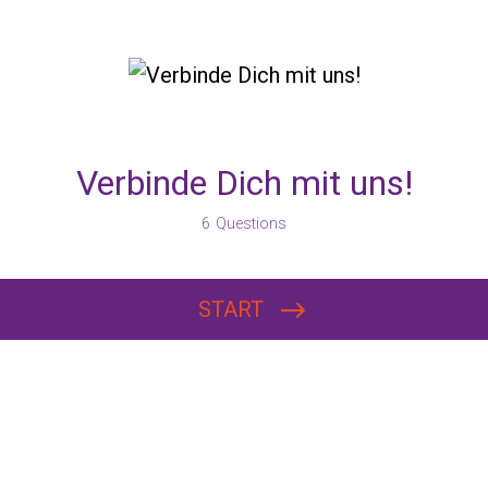
Verbinde Dich mit uns!
6
Questions
START
Wofür interessiert Du Dich?