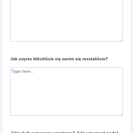
Jak często kłóciliście się zanim się rozstaliście?
Jakie były przyczyny rozstania? Jaki argument podał