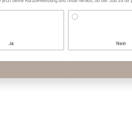
e jetzt deine Kurzbewerbung und finde heraus, ob der Job zu dir 
Ja
Nein