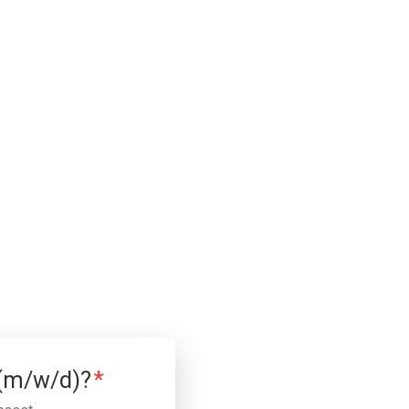
 (m/w/d)?
*