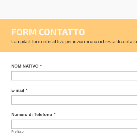
FORM CONTATTO
Compila il form interattivo per inviarmi una richiesta di contatt
NOMINATIVO
*
E-mail
*
Numero di Telefono
*
Prefisso