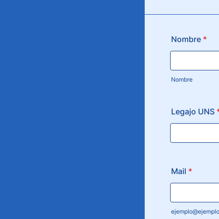
Nombre
*
Nombre
Legajo UNS
Mail
*
ejemplo@ejempl