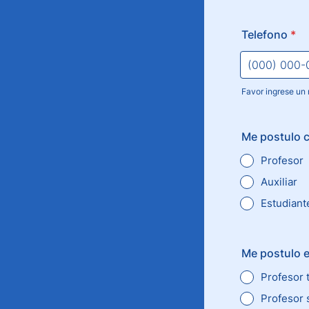
Telefono
*
Favor ingrese un 
Format: (000
Me postulo 
Profesor
Auxiliar
Estudiant
Me postulo e
Profesor t
Profesor 