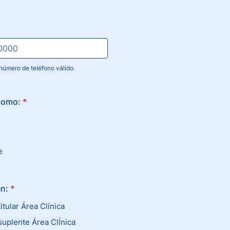
número de teléfono válido.
) 000-0000.
como:
*
e
n:
*
itular Área Clínica
suplente Área ClÍnica