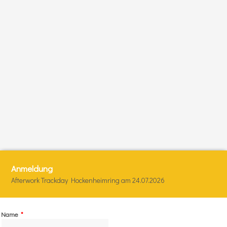
Anmeldung
Afterwork Trackday Hockenheimring am 24.07.2026
Name
*