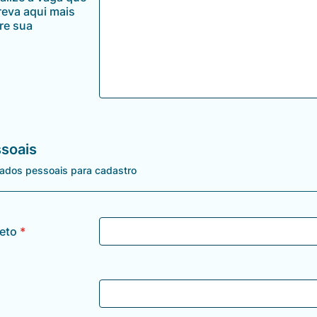
reva aqui mais
re sua
soais
dados pessoais para cadastro
eto
*