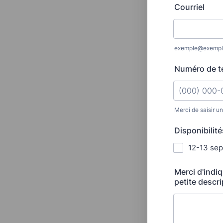
Courriel
exemple@exempl
Numéro de t
Merci de saisir u
Format: (000
Disponibilit
12-13 se
Merci d'indi
petite descr