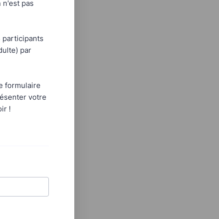
n n'est pas
 participants
dulte) par
le formulaire
résenter votre
ir !