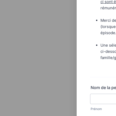
ci sont 
rémunéré
Merci de
(lorsque
épisode
Une séle
ci-desso
famille/
Nom de la p
Prénom