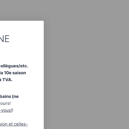
NE
ollègues/etc.
la 10e saison
à TVA.
bains (ne
jours!
-vous!
!
ion et celles-