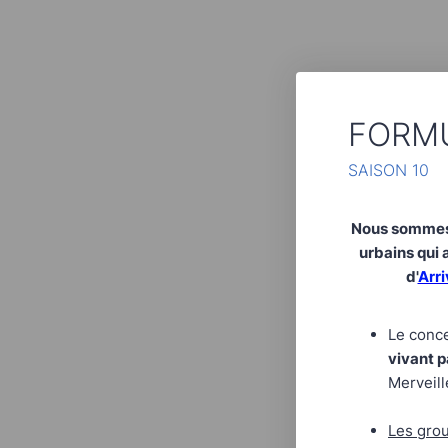
FORMU
SAISON 10
Nous sommes 
urbains qui 
d'
Arr
Le conce
vivant p
Merveil
Les grou