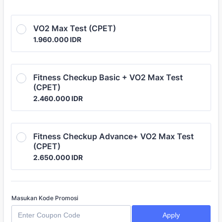
VO2 Max Test (CPET)
1.960.000 IDR
1.960.000
IDR
Fitness Checkup Basic + VO2 Max Test 
(CPET)
2.460.000 IDR
2.460.000
IDR
Fitness Checkup Advance+ VO2 Max Test 
(CPET)
2.650.000 IDR
2.650.000
IDR
Masukan Kode Promosi
Apply