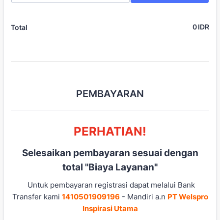
0
IDR
0,0
Total
PEMBAYARAN
PERHATIAN!
Selesaikan pembayaran sesuai dengan
total "Biaya Layanan"
Untuk pembayaran registrasi dapat melalui Bank
Transfer kami
1410501909196
- Mandiri a.n
PT Welspro
Inspirasi Utama