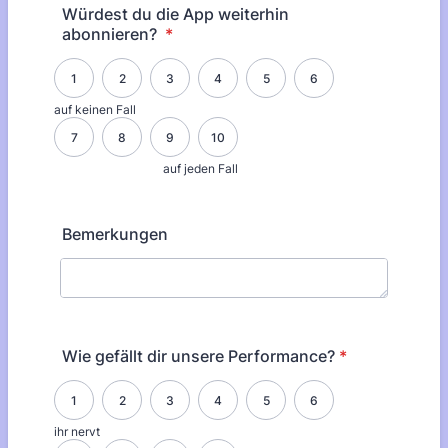
Würdest du die App weiterhin
abonnieren?
*
1 is auf keinen Fall, 10 is auf jeden Fall
1
2
3
4
5
6
auf keinen Fall
7
8
9
10
auf jeden Fall
Bemerkungen
Wie gefällt dir unsere Performance?
*
1 is ihr nervt, 10 is ich benenne meinen Erstgeborenen nach euch
1
2
3
4
5
6
ihr nervt