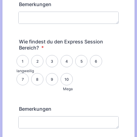
Bemerkungen
Wie findest du den Express Session
Bereich?
*
1 is langweilig, 10 is Mega
1
2
3
4
5
6
langweilig
7
8
9
10
Mega
Bemerkungen