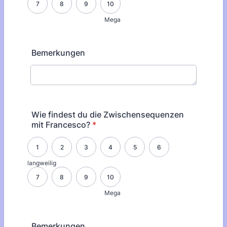
7
8
9
10
Mega
Bemerkungen
Wie findest du die Zwischensequenzen
mit Francesco?
*
1 is langweilig, 10 is Mega
1
2
3
4
5
6
langweilig
7
8
9
10
Mega
Bemerkungen