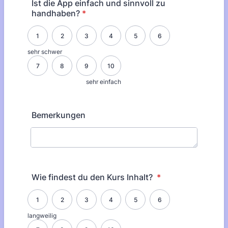
Ist die App einfach und sinnvoll zu
handhaben?
*
1 is sehr schwer, 10 is sehr einfach
1
2
3
4
5
6
sehr schwer
7
8
9
10
sehr einfach
Bemerkungen
Wie findest du den Kurs Inhalt?
*
1 is langweilig, 10 is Mega
1
2
3
4
5
6
langweilig