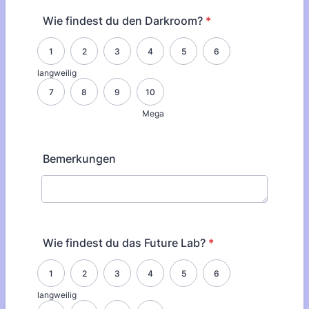
Wie findest du den Darkroom?
*
1 is langweilig, 10 is Mega
1
2
3
4
5
6
langweilig
7
8
9
10
Mega
Bemerkungen
Wie findest du das Future Lab?
*
1 is langweilig, 10 is Mega
1
2
3
4
5
6
langweilig