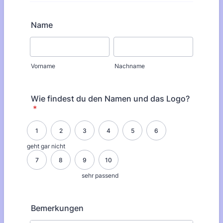
Name
Vorname
Nachname
Wie findest du den Namen und das Logo?
*
1 is geht gar nicht, 10 is sehr passend
1
2
3
4
5
6
geht gar nicht
7
8
9
10
sehr passend
Bemerkungen