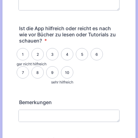
Ist die App hilfreich oder reicht es nach
wie vor Bücher zu lesen oder Tutorials zu
schauen?
*
1 is gar nicht hilfreich, 10 is sehr hilfreich
1
2
3
4
5
6
gar nicht hilfreich
7
8
9
10
sehr hilfreich
Bemerkungen