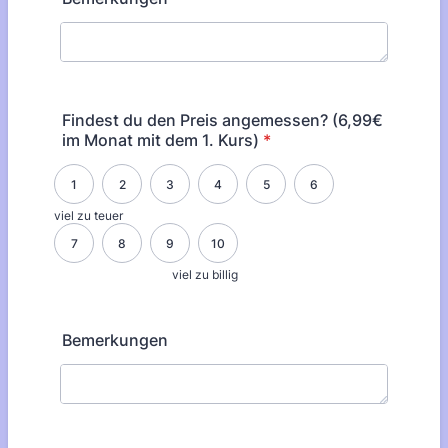
Findest du den Preis angemessen? (6,99€
im Monat mit dem 1. Kurs)
*
1 is viel zu teuer, 10 is viel zu billig
1
2
3
4
5
6
viel zu teuer
7
8
9
10
viel zu billig
Bemerkungen