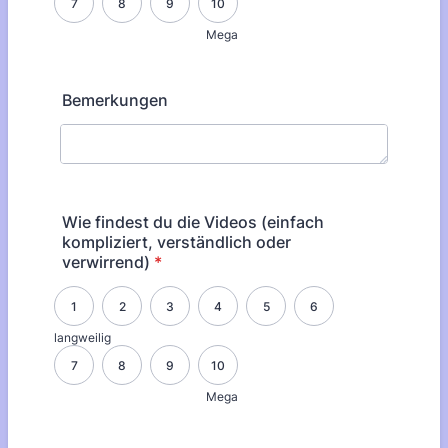
7
8
9
10
Mega
Bemerkungen
Wie findest du die Videos (einfach
kompliziert, verständlich oder
verwirrend)
*
1 is langweilig, 10 is Mega
1
2
3
4
5
6
langweilig
7
8
9
10
Mega