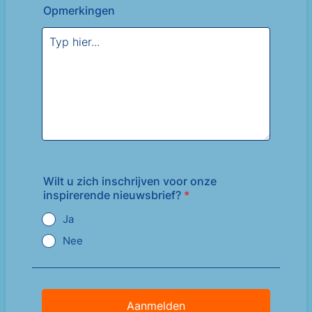
Opmerkingen
Wilt u zich inschrijven voor onze
inspirerende nieuwsbrief?
*
Ja
Nee
Aanmelden