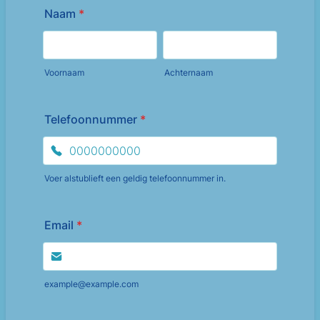
Naam
*
Voornaam
Achternaam
Telefoonnummer
*
Voer alstublieft een geldig telefoonnummer in.
Format: 0000000000.
Email
*
example@example.com