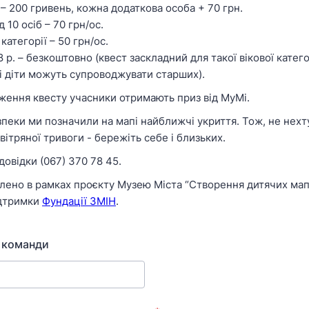
 – 200 гривень, кожна додаткова особа + 70 грн.
д 10 осіб – 70 грн/ос.
 категорії – 50 грн/ос.
8 р. – безкоштовно (квест заскладний для такої вікової катего
 діти можуть супроводжувати старших).
ження квесту учасники отримають приз від МуМі.
зпеки ми позначили на мапі найближчі укриття. Тож, не нехт
ітряної тривоги - бережіть себе і близьких.
овідки (067) 370 78 45.
лено в рамках проєкту Музею Міста “Створення дитячих мап
ідтримки
Фундації ЗМІН
.
 команди