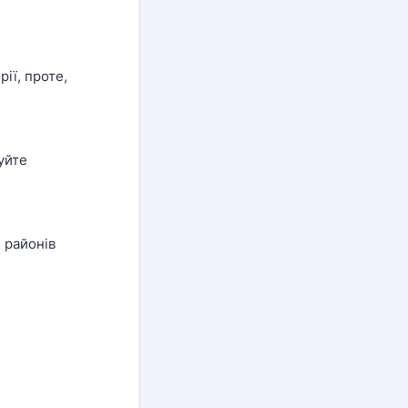
рії, проте,
уйте
 районів