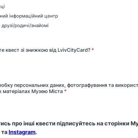
еці
ний інформаційний центр
 друзі/родичі/знайомі
е квест зі знижкою від LvivCityCard?
*
робку персональних даних, фотографування та використ
 матеріалах Музею Міста
*
ись про інші квести підписуйтесь на сторінки М
та
Instagram
.