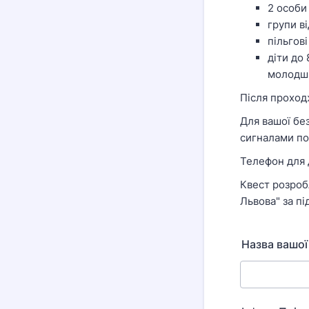
2 особи
групи ві
пільгові
діти до 
молодші
Після проход
Для вашої бе
сигналами пов
Телефон для д
Квест розроб
Львова" за п
Назва вашої