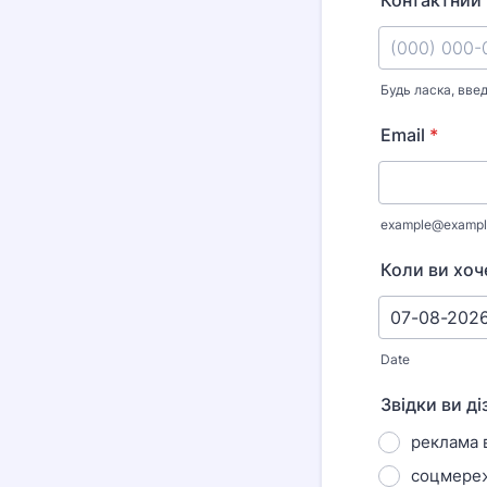
Контактний 
Будь ласка, вве
Format: (000
Email
*
example@exampl
Коли ви хоч
Date
Звідки ви д
реклама в
соцмереж