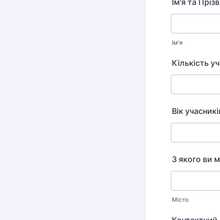
Ім'я та Прі
Ім'я
Кількість у
Вік учасник
З якого ви м
Місто