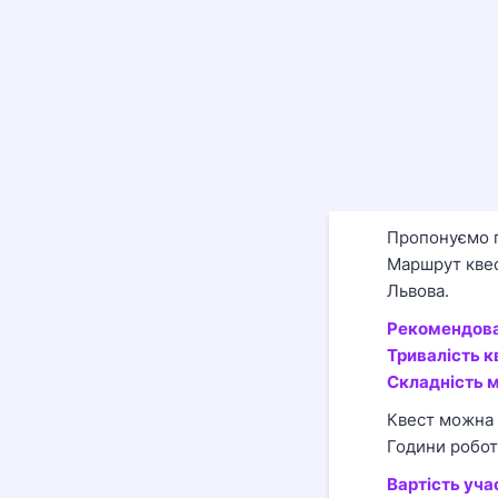
Пропонуємо пр
Маршрут квес
Львова.
Рекомендова
Тривалість к
Складність 
Квест можна 
Години роботи
Вартість учас