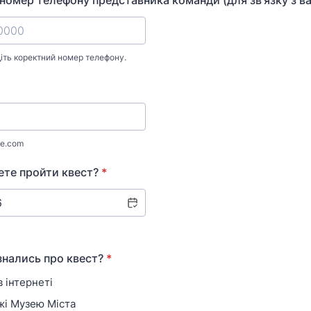
номер телефону представника команди (для зв'язку з в
діть коректний номер телефону.
) 000-0000.
e.com
ете пройти квест?
*
ізнались про квест?
*
 інтернеті
і Музею Міста