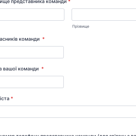
звище представника команди
*
Прізвище
часників команди
*
ів вашої команди
*
іста
*