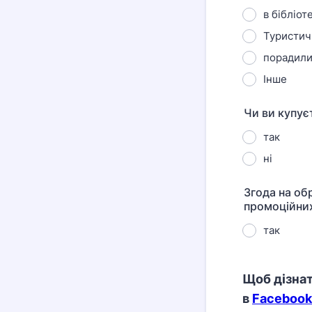
в бібліот
Туристич
порадили
Інше
Чи ви купуєт
так
ні
Згода на об
промоційних
так
Щоб дізнат
в
Facebook