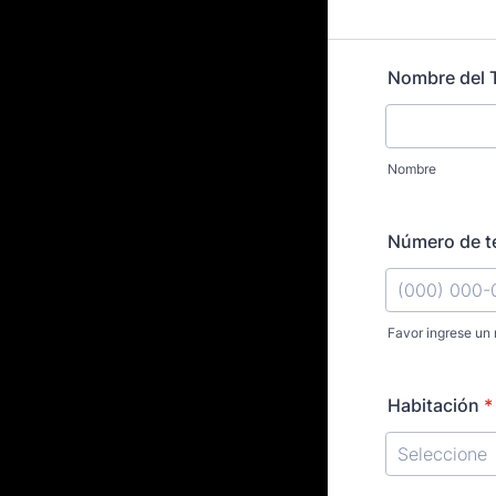
Nombre del T
Nombre
Número de t
Favor ingrese un 
Format: (000
Habitación
*