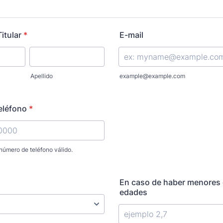
itular
*
E-mail
Apellido
example@example.com
eléfono
*
número de teléfono válido.
) 000-0000.
En caso de haber menores 
edades