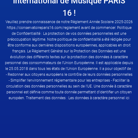
International de Musique PARIS
16 !
Veuillez prendre connaissance de notre Règlement Année Scolaire 2025-2026
https://conservatoireparis16.com/reglement avant de commencer. Politique
de Confidentialité : La protection de vos données personnelles est une
préoccupation légitime. Notre politique de confidentialité a été rédigée pour
être conforme aux dernières dispositions européennes, applicables en droit
français. Le Règlement Général sur la Protection des Données est une
évolution des différents textes sur la protection des données à caractère
Prendre rendez-vous pour la leçon/séance d'évaluation
personnel des consommateurs de l’Union Européenne. Il est applicable depuis
le 25.05.2018 dans tous les états de l’Union Européenne. Il a pour objectif de :
- Redonner aux citoyens européens le contrôle de leurs données personnelles
- Simplifier l’environnement réglementaire pour les entreprises - Faciliter la
circulation des données personnelles au sein de l’UE. Une donnée à caractère
personnel est définie comme toute donnée permettant d’identifier un citoyen
européen. Traitement des données : Les données à caractère personnel ici
collectées sont conservées pour les durées nécessaires à la relation
commerciale et contractuelle, et au respect réglementaire dans le cadre de nos
garanties et obligations sociales, comptables et fiscales. Elles sont stockées
dans des bases de données informatiques uniquement accessibles aux
intervenants en ayant besoin dans le cadre de l’exécution de leur travail.
Collecte des données : Dans le cadre de ses relations commerciales client ou