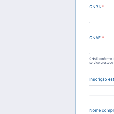
CNPJ:
*
CNAE
*
CNAE conforme I
serviço prestado
Inscrição es
Nome comple