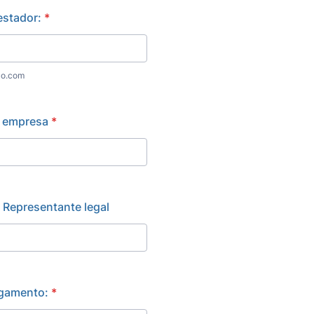
estador:
*
lo.com
 empresa
*
 Representante legal
gamento:
*