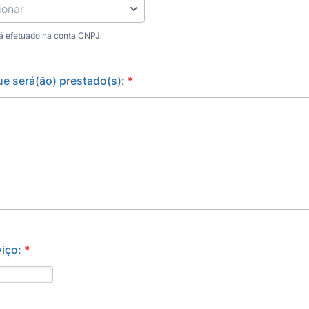
á efetuado na conta CNPJ
ue será(ão) prestado(s):
*
viço:
*