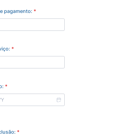
e pagamento:
*
viço:
*
o:
*
clusão:
*