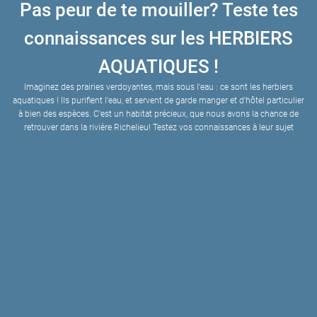
Pas peur de te mouiller? Teste tes
connaissances sur les HERBIERS
AQUATIQUES !
Imaginez des prairies verdoyantes, mais sous l'eau : ce sont les herbiers
aquatiques ! Ils purifient l'eau, et servent de garde manger et d'hôtel particulier
à bien des espèces. C'est un habitat précieux, que nous avons la chance de
retrouver dans la rivière Richelieu! Testez vos connaissances à leur sujet
Des plantes terrestres qui poussent dans les zones humides
Des plantes aquatiques enracinées dans le fond des lacs, rivières ou océans
Une communauté d'algues microscopiques flottant à la surface de l'eau
Ce sont des plantes aquatiques qui oxygènent l'eau. Il s’agit d’un habitat très important pour les espèces aquatiques, que l’on peut notamment retrouver dans la rivière Richelieu.