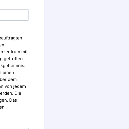
eauftragten
en.
nzentrum mit
g getroffen
nkgeheimnis.
n
einen
ber dem
nn von jedem
erden. Die
lgen.
Das
en