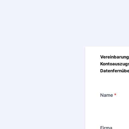
Vereinbarung 
Kontoauszugs
Datenfernüb
Name
*
Firma