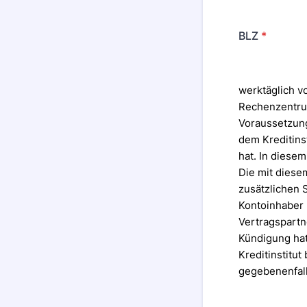
BLZ
*
werktäglich v
Rechenzentrum
Voraussetzung
dem Kreditinst
hat. In diese
Die mit diese
zusätzlichen S
Kontoinhaber 
Vertragspartn
Kündigung ha
Kreditinstitut
gegebenenfall