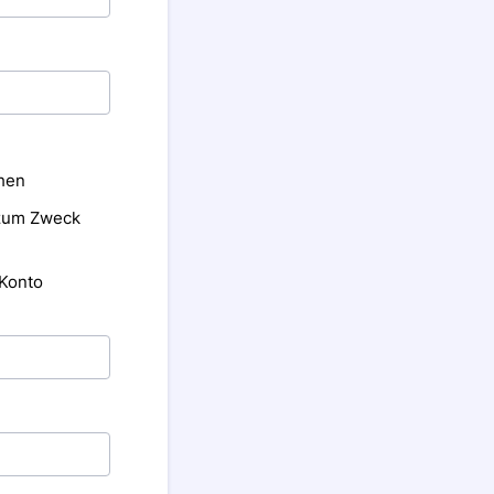
chen
 zum Zweck
 Konto