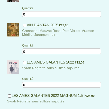
Quantité
€13,00
VIN D'ANTAN 2025
€
13,00
Grenache, Mauzac Rose, Petit Verdot, Aramon,
Mérille, Jurançon noir ...
Quantité
€12,00
LES AMES GALANTES 2022
€
12,00
Syrah Négrette sans sulfites sajoutés
Quantité
€24,00
LES AMES GALANTES 2022 MAGNUM 1,5 l
€
24,00
Syrah Négrette sans sulfites sajoutés