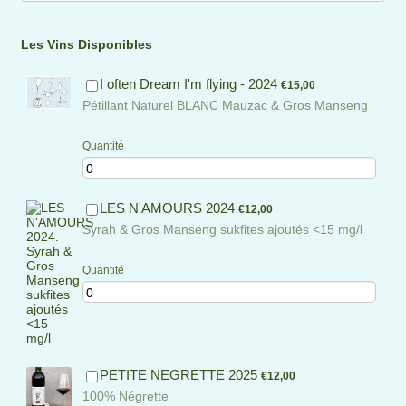
Les Vins Disponibles
€15,00
I often Dream I'm flying - 2024
€
15,00
Pétillant Naturel BLANC Mauzac & Gros Manseng
Quantité
€12,00
LES N'AMOURS 2024
€
12,00
Syrah & Gros Manseng sukfites ajoutés <15 mg/l
Quantité
€12,00
PETITE NEGRETTE 2025
€
12,00
100% Négrette