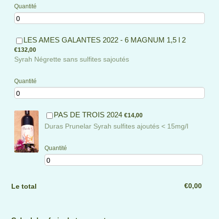
Quantité
€132,00
LES AMES GALANTES 2022 - 6 MAGNUM 1,5 l 2
€
132,00
Syrah Négrette sans sulfites sajoutés
Quantité
€14,00
PAS DE TROIS 2024
€
14,00
Duras Prunelar Syrah sulfites ajoutés < 15mg/l
Quantité
€0,00
€
0,00
Le total