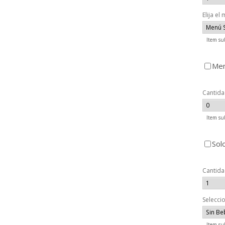
Elija el
Item su
Men
Cantid
Item su
Sol
Cantid
Selecci
Item su