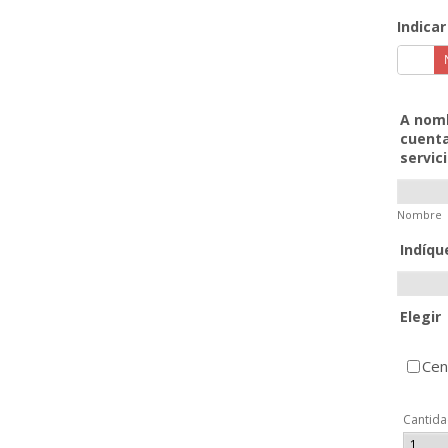
Indicar
A nomb
cuenta
servic
Nombre
Indíqu
Elegir
Cen
Cantid