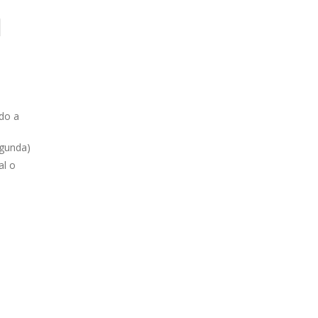
do a
gunda)
al o