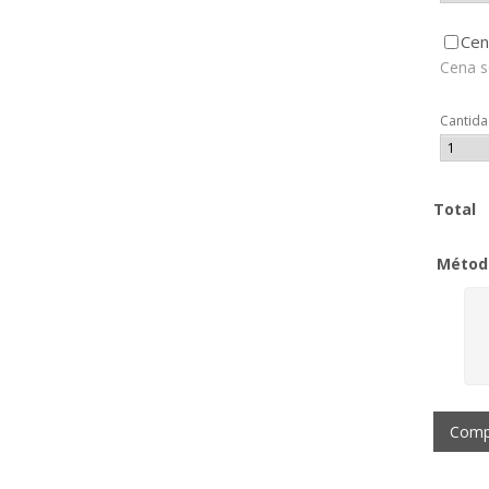
Cen
Cena s
Cantid
Total
Métod
Comp