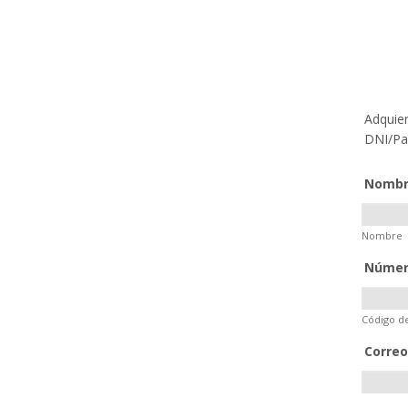
Adquier
DNI/Pa
Nomb
Nombre
Númer
Código d
Correo