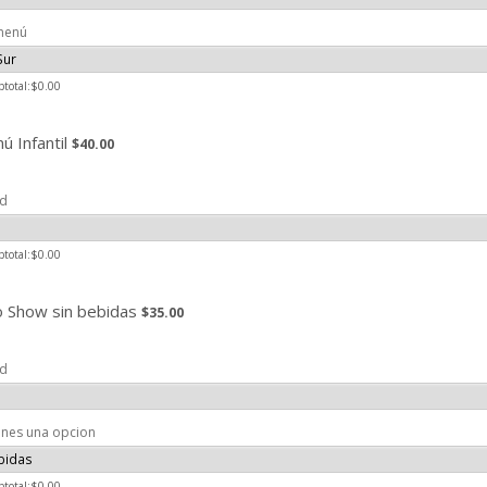
 menú
$0.00
btotal:
$
0.00
$40.00
ú Infantil
$
40.00
ad
$0.00
btotal:
$
0.00
$35.00
o Show sin bebidas
$
35.00
ad
ones una opcion
$0.00
btotal:
$
0.00