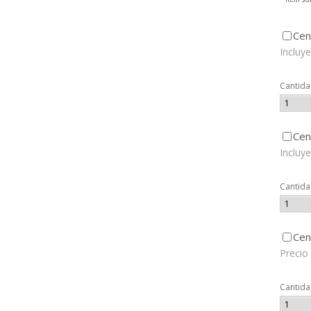
Cen
Incluy
Cantid
Cen
Incluy
Cantid
Cen
Precio
Cantid