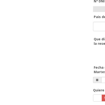
Nª DNI
Pais d
Que dí
la res
Fecha 
Marte
Quiere 