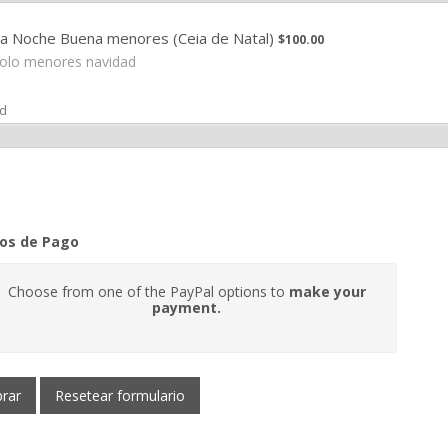
$100.00
a Noche Buena menores (Ceia de Natal)
$
100.00
olo menores navidad
ad
os de Pago
Choose from one of the PayPal options to
make your
payment.
rar
Resetear formulario