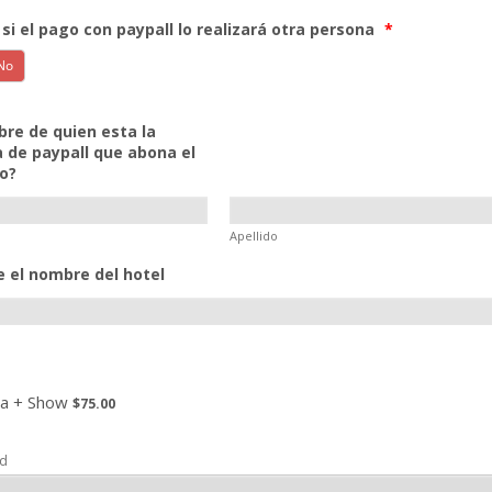
 si el pago con paypall lo realizará otra persona
*
re de quien esta la
 de paypall que abona el
io?
Apellido
e el nombre del hotel
$75.00
a + Show
$
75.00
ad