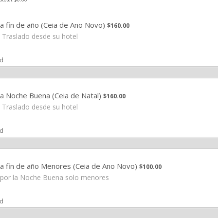
$160.00
a fin de año (Ceia de Ano Novo)
$
160.00
e Traslado desde su hotel
ad
$160.00
a Noche Buena (Ceia de Natal)
$
160.00
e Traslado desde su hotel
ad
$100.00
a fin de año Menores (Ceia de Ano Novo)
$
100.00
 por la Noche Buena solo menores
ad