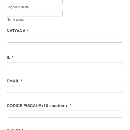
Cognome atleta
Nome atleta
NATO/A A
*
IL
*
EMAIL
*
CODICE FISCALE (16 caratteri)
*