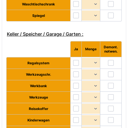
Waschtischschrank
Spiegel
Keller / Speicher / Garage / Garten :
Demont.
Rows
Ja
Menge
notwen.
Regalsystem
Werkzeugschr.
Werkbank
Werkzeuge
Reisekoffer
Kinderwagen